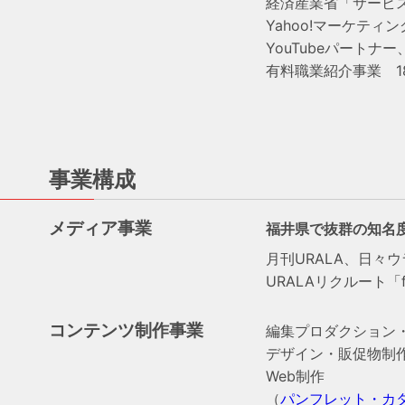
経済産業省「サービス
Yahoo!マーケティ
YouTubeパートナー
有料職業紹介事業 18-
事業構成
メディア事業
福井県で抜群の知名度
月刊URALA、日々
URALAリクルート「f
コンテンツ制作事業
編集プロダクション
デザイン・販促物制
Web制作
（
パンフレット・カ