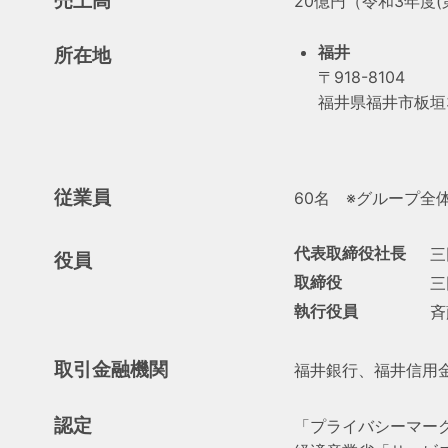
20億円（令和3年度
福井
所在地
〒918-8104
福井県福井市板垣3
従業員
60名 ※グループ全体
代表取締役社長
三
役員
取締役
三
執行役員
斉
取引金融機関
福井銀行、福井信用
認定
「プライバシーマー