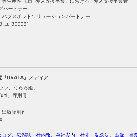
等生産性向上IT導入支援事業」におけるIT導入支援事業者
ングパートナー
、
ハブスポットソリューションパートナー
ユ-300081
『URALA』メディア
ウララ、うらら姫、
un!」等別冊
・出版物制作
作
タログ、広報誌・社内報、会社案内、社史・記念誌、出版・書