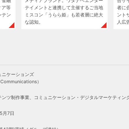
。金融
メディアブランド。ワタナベエンター
合サ
ィア等
テイメントと連携して主催するご当地
者に
ンテン
ミスコン「うらら姫」も若者層に絶大
ント
な認知。
人広
ュニケーションズ
ommunications）
テンツ制作事業、コミュニケーション・
デジタルマーケティン
5月7日