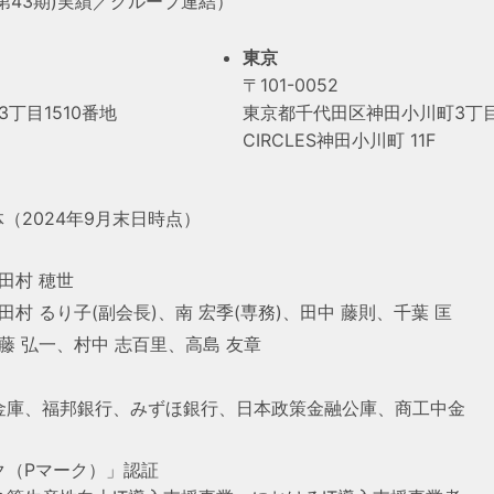
(第43期)実績／グループ連結）
東京
〒101-0052
丁目1510番地
東京都千代田区神田小川町3丁目
CIRCLES神田小川町 11F
（2024年9月末日時点）
田村 穂世
田村 るり子(副会長)、南 宏季(専務)、田中 藤則、
千葉 匡
藤 弘一、村中 志百里、高島 友章
金庫、福邦銀行、みずほ銀行、日本政策金融公庫、商工中金
ク（Pマーク）」認証